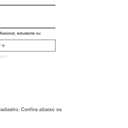
issional, estudante ou
F
baixo
adastro. Confira abaixo os